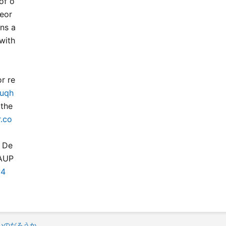
of o
heor
ons a
with
or re
/uqh
 the
r.co
l De
@AUP
24
いのだろうか