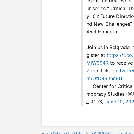
esent the first event 
ur series “ Critical T
y 101: Future Directi
nd New Challenges” 
Axel Honneth.
Join us in Belgrade, 
gister at
https://t.co
MjW994R
to receive
Zoom link.
pic.twitte
m/OfD963hc9U
— Center for Critica
mocracy Studies (
_CCDS)
June 10, 20
なぜ日本人は「社会」という概念がよくわからな