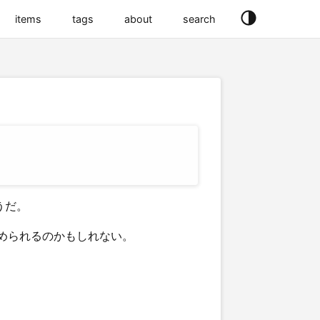
items
tags
about
search
うだ。
められるのかもしれない。