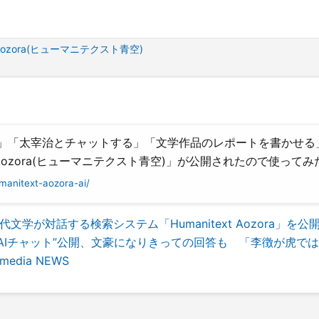
t Aozora(ヒューマニテクスト青空)
」「太宰治とチャットする」「文学作品のレポートを書かせる
 Aozora(ヒューマニテクスト青空)」が公開されたので使ってみた -
manitext-aozora-ai/
学が対話する検索システム「Humanitext Aozora」を公
AIチャット”公開、文豪になりきっての回答も 「李徴が虎で
edia NEWS